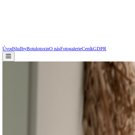
Úvod
Služby
Botulotoxin
O nás
Fotogalerie
Ceník
GDPR