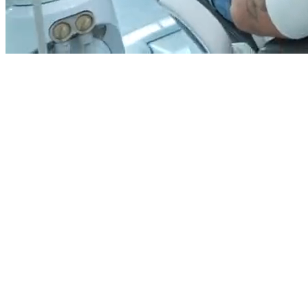
→
Smysl pro
detail, pečlivost a estetické cítění