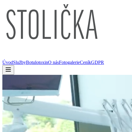
Úvod
Služby
Botulotoxin
O nás
Fotogalerie
Ceník
GDPR