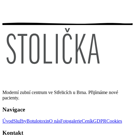
Moderní zubní centrum ve Střelicích u Brna. Přijímáme nové
pacienty.
Navigace
Úvod
Služby
Botulotoxin
O nás
Fotogalerie
Ceník
GDPR
Cookies
Kontakt