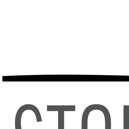
14 dní
Okolí rtů a korekce úsměvu ("gummy smile")
Spadlé koutky rtů
"Kuřácké vrásky" v okolí rtů
Vrásky kolem očí
Čelo a nad kořenem nosu
2 000 Kč