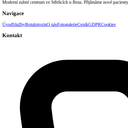
Moderní zubní centrum ve Střelicích u Brna. Přijímáme nové pacienty
Navigace
Úvod
Služby
Botulotoxin
O nás
Fotogalerie
Ceník
GDPR
Cookies
Kontakt