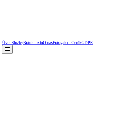
Úvod
Služby
Botulotoxin
O nás
Fotogalerie
Ceník
GDPR
4–6 měsíců