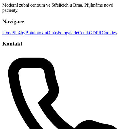
Moderní zubní centrum ve Střelicích u Brna. Přijímáme nové
pacienty.
Navigace
Úvod
Služby
Botulotoxin
O nás
Fotogalerie
Ceník
GDPR
Cookies
Kontakt