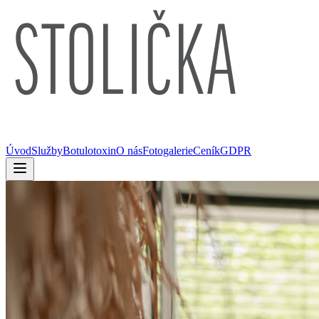
Úvod
Služby
Botulotoxin
O nás
Fotogalerie
Ceník
GDPR