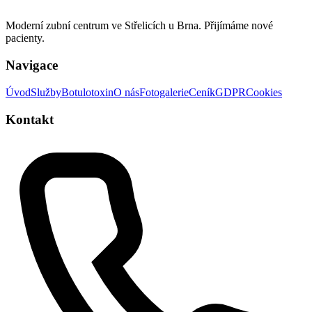
Moderní zubní centrum ve Střelicích u Brna. Přijímáme nové
pacienty.
Navigace
Úvod
Služby
Botulotoxin
O nás
Fotogalerie
Ceník
GDPR
Cookies
Kontakt